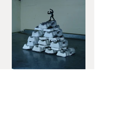
Jakub Słomkowski
M:
jankomorow1@gmail.com
T:
+48 509713499
Odp.: Hoża 51, 00 681, Warszawa,